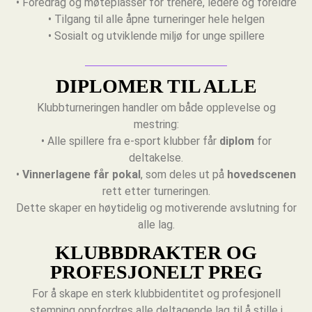
• Foredrag og møteplasser for trenere, ledere og foreldre
• Tilgang til alle åpne turneringer hele helgen
• Sosialt og utviklende miljø for unge spillere
DIPLOMER TIL ALLE
Klubbturneringen handler om både opplevelse og
mestring:
• Alle spillere fra e-sport klubber får
diplom
for
deltakelse.
•
Vinnerlagene får pokal
, som deles ut på
hovedscenen
rett etter turneringen.
Dette skaper en høytidelig og motiverende avslutning for
alle lag.
KLUBBDRAKTER OG
PROFESJONELT PREG
For å skape en sterk klubbidentitet og profesjonell
stemning oppfordres alle deltagende lag til å stille i